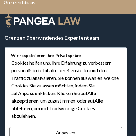
Grenzen hinaus.
Grenzen überwindendes Expertenteam
Wir respektieren Ihre Privatsphäre
Cookies helfen uns, Ihre Erfahrung zu verbessern,
KONTAKT
personalisierte Inhalte bereitzustellen und den
Kaiser-Joseph-Str. 254
Traffic zu analysieren. Sie können auswählen, welche
📍
79098 Freiburg im Breisgau
Cookies Sie zulassen möchten, indem Sie
auf
Anpassen
klicken. Klicken Sie auf
Alle
Bundesallee 187
📍
10717 Berlin
akzeptieren
, um zuzustimmen, oder auf
Alle
ablehnen
, um nicht notwendige Cookies
📱
Mobil: +49 177 770 79 74
abzulehnen.
📞
Tel: +49 761 557 219 10
📠
Fax: +49 761 557 219 09
Anpassen